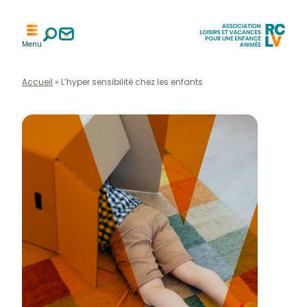
Aller
Aller
Aller
à
à
Menu
à
la
la
l'accueil
recherche
page
contact
Accueil
»
L’hyper sensibilité chez les enfants