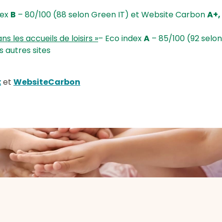
dex
B
– 80/100 (88 selon Green IT) et Website Carbon
A+,
s les accueils de loisirs »
– Eco index
A
– 85/100 (92 selo
s autres sites
x
et
WebsiteCarbon