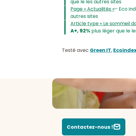
que le les autres sites
Page « Actualités »
– Eco in
autres sites
Article type « Le sommeil dan
A+, 92%
plus léger que le le
Testé avec
Green IT
,
Ecoinde
Contactez-nous !