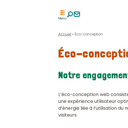
Aller
Aller
à
à
Menu
la
la
recherche
page
contact
Accueil
»
Éco-conception
Éco-concepti
Notre engagemen
L’éco-conception web consiste 
une expérience utilisateur opt
d’énergie liée à l’utilisation d
visiteurs.