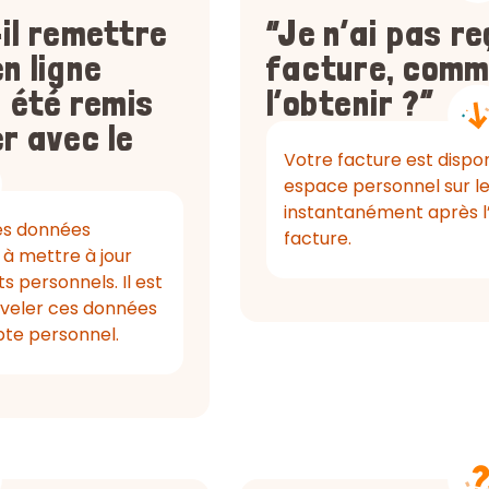
il remettre
“Je n’ai pas r
n ligne
facture, comm
a été remis
l’obtenir ?”
r avec le
Votre facture est dispo
espace personnel sur le 
instantanément après l
des données
facture.
 à mettre à jour
 personnels. Il est
veler ces données
pte personnel.