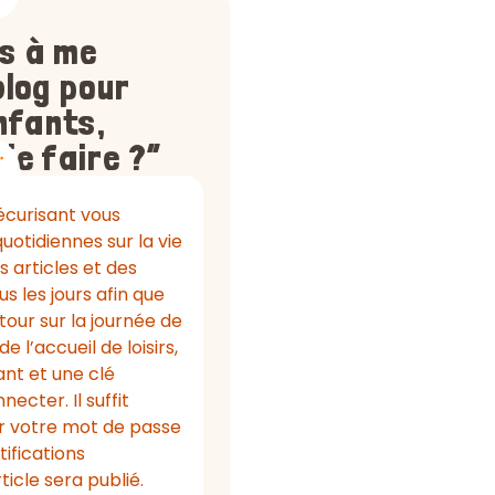
as à me
blog pour
nfants,
je faire ?”
écurisant vous
uotidiennes sur la vie
es articles et des
s les jours afin que
tour sur la journée de
 l’accueil de loisirs,
ant et une clé
ecter. Il suffit
er votre mot de passe
ifications
ticle sera publié.