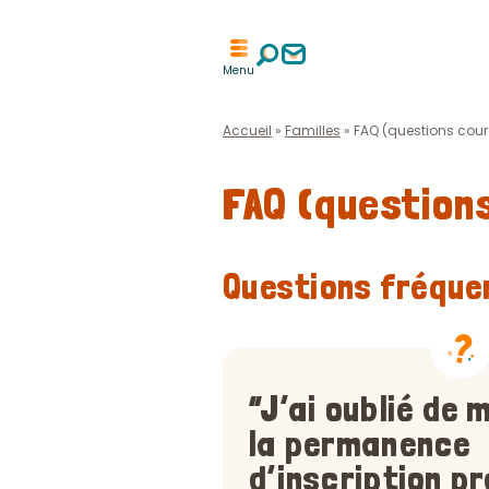
Aller
Aller
à
à
Menu
la
la
recherche
page
contact
Accueil
»
Familles
»
FAQ (questions cour
FAQ (question
Questions fréque
“J’ai oublié de 
la permanence
d’inscription pr