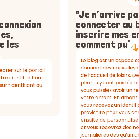
“Je n’arrive p
 connexion
connecter au 
les,
inscrire mes e
e les
comment puis-
Le blog est un espace s
donnant des nouvelles q
cter sur le portail
de l’accueil de loisirs. D
re identifiant ou
photos y sont postés tou
ur “Identifiant ou
vous puissiez avoir un re
votre enfant. En amont de
vous recevez un identifi
provisoire pour vous conn
ensuite de personnalis
et vous recevrez des not
journalières dès qu’un ar