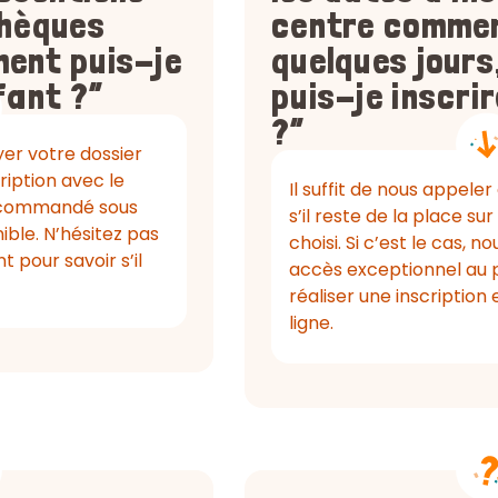
chèques
centre comme
ent puis-je
quelques jour
fant ?”
puis-je inscri
?”
yer votre dossier
ription avec le
Il suffit de nous appele
ecommandé sous
s’il reste de la place sur 
ible. N’hésitez pas
choisi. Si c’est le cas, 
 pour savoir s’il
accès exceptionnel au po
réaliser une inscription
ligne.