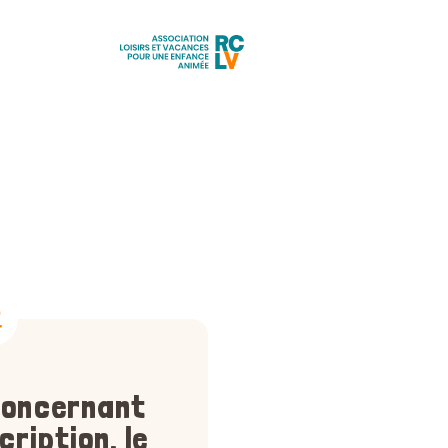
Aller
à
l'accueil
 concernant
cription, le