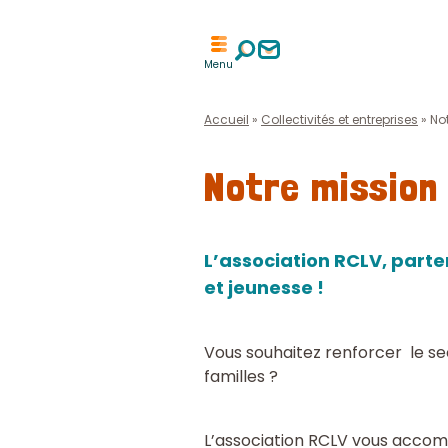
Aller
Aller
à
à
Menu
la
la
recherche
page
contact
Accueil
»
Collectivités et entreprises
»
No
Notre mission 
L’association RCLV, parte
et jeunesse !
Vous souhaitez renforcer le se
familles ?
L’association RCLV vous accom