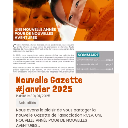
Article
Nouvelle Gazette
:
#janvier 2025
Publié le 30/01/2025
Actualités
Extrait
Nous avons le plaisir de vous partager la
de
nouvelle Gazette de l’association RCLV. UNE
l'article
NOUVELLE ANNÉE POUR DE NOUVELLES
:
AVENTURES…