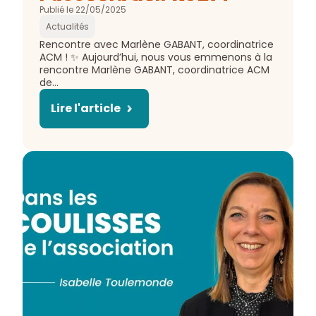
Publié le 22/05/2025
Actualités
Extrait
Rencontre avec Marlène GABANT, coordinatrice
de
ACM ! ✨ Aujourd’hui, nous vous emmenons à la
l'article
rencontre Marlène GABANT, coordinatrice ACM
:
de…
Lire l'article