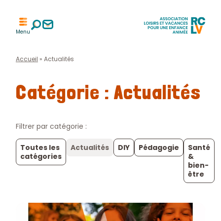
Aller
Aller
Aller
à
à
Menu
à
la
la
l'accueil
recherche
page
contact
Accueil
»
Actualités
Catégorie : Actualités
Filtrer par catégorie :
Toutes les
Actualités
DIY
Pédagogie
Santé
catégories
&
bien-
être