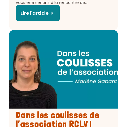
l'article
vous emmenons à la rencontre de…
:
Lire l'article
Article
Dans les coulisses de
:
l’association RCLV !