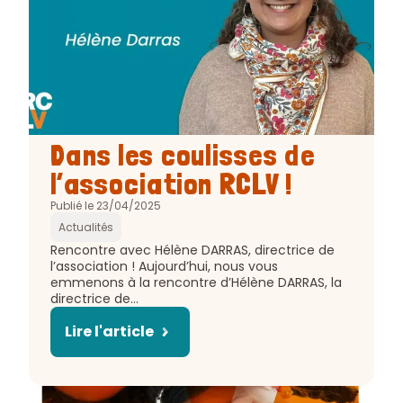
Article
Dans les coulisses de
:
l’association RCLV !
Publié le 23/04/2025
Actualités
Extrait
Rencontre avec Hélène DARRAS, directrice de
de
l’association ! Aujourd’hui, nous vous
l'article
emmenons à la rencontre d’Hélène DARRAS, la
:
directrice de…
Lire l'article