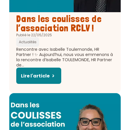
Article
Dans les coulisses de
:
l’association RCLV !
Publié le 22/05/2025
Actualités
Extrait
Rencontre avec Isabelle Toulemonde, HR
de
Partner ! ✨ Aujourd’hui, nous vous emmenons à
l'article
la rencontre d’Isabelle TOULEMONDE, HR Partner
:
de…
Lire l'article